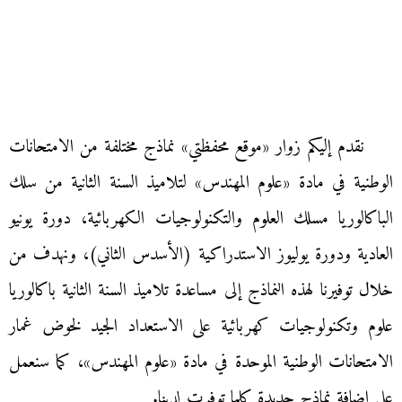
نقدم إليكم زوار «موقع محفظتي» نماذج مختلفة من الامتحانات
الوطنية في مادة «علوم المهندس» لتلاميذ السنة الثانية من سلك
الباكالوريا مسلك العلوم والتكنولوجيات الكهربائية، دورة يونيو
العادية ودورة يوليوز الاستدراكية (الأسدس الثاني)، ونهدف من
خلال توفيرنا لهذه النماذج إلى مساعدة تلاميذ السنة الثانية باكالوريا
علوم وتكنولوجيات كهربائية على الاستعداد الجيد لخوض غمار
الامتحانات الوطنية الموحدة في مادة «علوم المهندس»، كما سنعمل
على إضافة نماذج جديدة كلما توفرت لدينا.