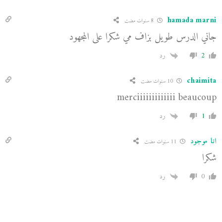
hamada marni
8 سنوات مضت
جاني الدرس طويل بزاف مي شكرا على المجهود
2
رد
chaimita
10 سنوات مضت
merciiiiiiiiiiiii beaucoup
1
رد
انا موجود
11 سنوات مضت
شكرا
0
رد