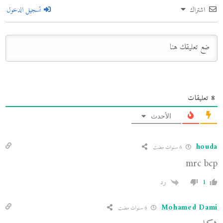
اشتراك
تسجيل الدخول
8
تعليقات
الأحدث
houda
6 سنوات مضت
mrc bcp
1
رد
Mohamed Dami
6 سنوات مضت