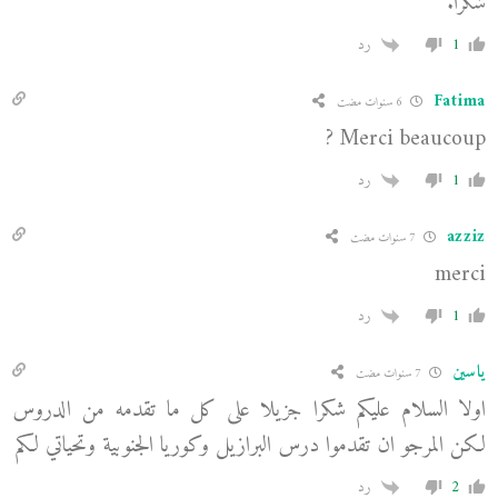
شكرا.
1
رد
Fatima
6 سنوات مضت
Merci beaucoup ?
1
رد
azziz
7 سنوات مضت
merci
1
رد
ياسين
7 سنوات مضت
اولا السلام عليكم شكرا جزيلا على كل ما تقدمه من الدروس
لكن المرجو ان تقدموا درس البرازيل وكوريا الجنوبية وتحياتي لكم
2
رد