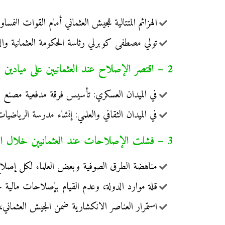
الهزائم المتتالية للجيش العثماني أمام القوات النمس
تولي مصطفى كوبرلي رئاسة الحكومة العثمانية وال
2 – اقتصر الإصلاح عند العثمانيين على ميادين قليلة:
في الميدان العسكري: تأسيس فرقة مدفعية مصنع 
في الميدان الثقافي والعلمي: إنشاء مدرسة الرياضي
3 – فشلت الإصلاحات عند العثمانيين خلال القرنين 17 و18م لعدة عوامل منها:
مناهضة الطرق الصوفية وبعض العلماء لكل إصلا
قلة موارد الدولة، وعدم القيام بإصلاحات مالية 
استمرار العناصر الانكشارية ضمن الجيش العثماني، 