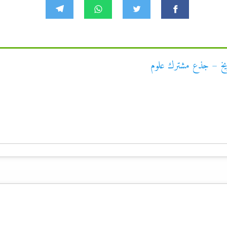
يخ – جذع مشترك علوم