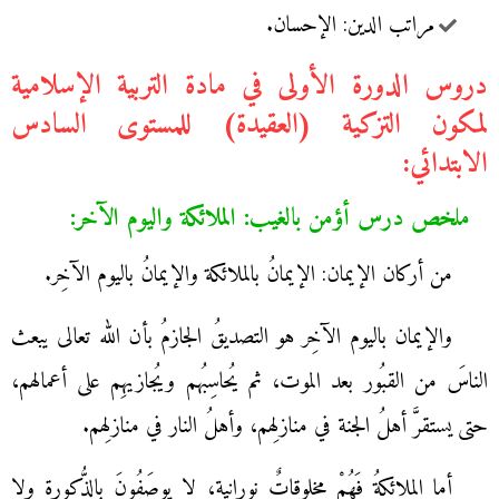
مراتب الدين: الإحسان.
دروس الدورة الأولى في مادة التربية الإسلامية
لمكون التزكية (العقيدة) للمستوى السادس
الابتدائي:
ملخص درس أؤمن بالغيب: الملائكة واليوم الآخر:
من أركان الإيمان: الإيمانُ بالملائكة والإيمانُ باليوم الآخِر.
والإيمان باليوم الآخِر هو التصديقُ الجازمُ بأن الله تعالى يبعث
الناسَ من القبُور بعد الموت، ثم يُحاسِبُهم ويُجازيهِم على أعمالهم،
حتى يستقرَّ أهلُ الجنة في منازلِهم، وأهلُ النار في منازلِهم.
أما الملائكةُ فَهُمْ مخلوقاتٌ نورانية، لا يوصَفُونَ بالذُّكورة ولا