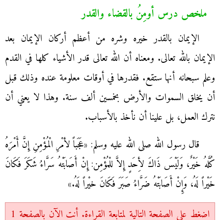
ملخص درس أومِنُ بالقضاء والقدر
الإيمان بالقدر خيره وشره من أعظم أركان الإيمان بعد
الإيمان بالله تعالى. ومعناه أن الله تعالى قدر الأشياء كلها في القدم
وعلم سبحانه أنها ستقع. فقدرها في أوقات معلومة عنده وذلك قبل
أن يخلق السموات والأرض بخمسين ألف سنة. وهذا لا يعني أن
نترك العمل، بل علينا أن نأخذ بالأسباب.
قال رسول الله صلى الله عليه وسلم: «عَجَباً لأمْرِ الْمُؤْمِنِ إِنَّ أَمْرَهُ
كُلَّهُ خَيْرٌ، وَلَيْسَ ذَاكَ لأِحَدٍ إِلاَّ للْمُؤْمِن: إِنْ أَصَابَتْهُ سَرَّاءُ شَكَرَ فَكَانَ
خَيْراً لَهُ، وَإِنْ أَصَابَتْهُ ضَرَّاءُ صَبَرَ فَكَانَ خيْراً لَهُ.»
اضغط على الصفحة التالية لمتابعة القراءة. أنت الآن بالصفحة 1