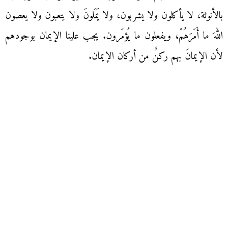
بالأنوثة، لا يأكلون ولا يشربون، ولا يَمَلونَ ولا يتعبون ولا يعصون
اللهَ ما أَمَرَهُمْ، ويفعلون ما يُؤمَرون. يجب علينا الإيمان بوجودهم
لأن الإيمانَ بهم ركنٌ من أركان الإيمان.