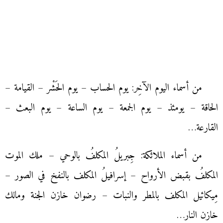
من أسماء اليوم الآخِر: يوم الحساب – يوم الحَشْر – القيامة –
الحاقة – يومئذ – يوم الجمعة – يوم الساعة – يوم البعث –
القارعة…
من أسماء الملائكة: جِبريلُ المكلفُ بالوحي – ملك الموت
المكلفُ بقبض الأرواح – إسرافيلُ المكلف بالنفخ في الصور –
مِيكائيل المكلف بالمطر والنبات – رضوان خازن الجنة ومالك
خازن النار…