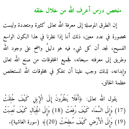
ملخص درس أعرف الله من خلال خلقه
إن الطرق الموصلة إلى معرفة الله تعالى كثيرة ومتعددة وليست
محصورة في عدد معين، ذلك أننا إذا نظرنا في هذا الكون الواسع
الفسيح، نجد أن كل شيء فيه هو دليلٌ واضح على وجود الله
وطريق إلى معرفته سبحانه، فجميع المخلوقات من صنع الله تعالى
وإبداعه، لذلك وجب علينا أن نتفكر في مخلوقات الله لنستخلص
عظمة الخالق.
يقول الله تعالى: ﴿أَفَلَا يَنظُرُونَ إِلَى الْإِبِلِ كَيْفَ خُلِقَتْ
(17) وَإِلَى السَّمَاء كَيْفَ رُفِعَتْ (18) وَإِلَى الْجِبَالِ كَيْفَ نُصِبَتْ
(19) وَإِلَى الْأَرْضِ كَيْفَ سُطِحَتْ (20)﴾ (سورة الغاشية).