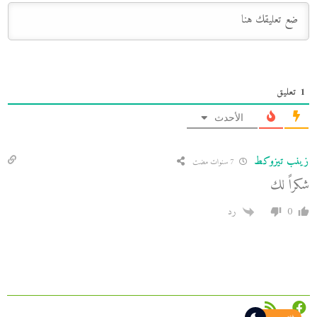
1
تعليق
الأحدث
زينب تيزوكط
7 سنوات مضت
شكراً لك
0
رد